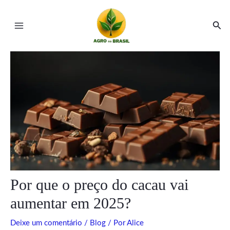
Ir
Post
Main
para
navigation
Pesq
Menu
o
conteúdo
ar
ar
Por que o preço do cacau vai
aumentar em 2025?
Deixe um comentário
/
Blog
/ Por
Alice