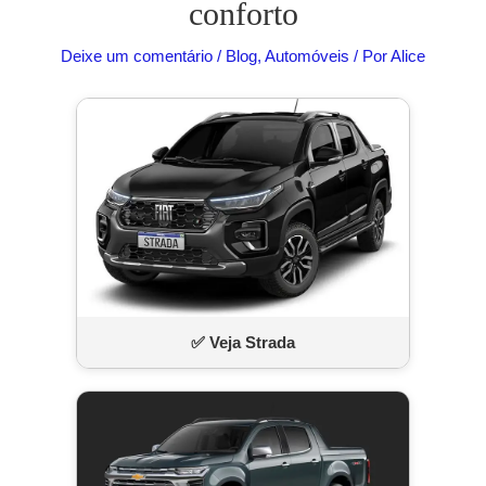
conforto
Deixe um comentário
/
Blog
,
Automóveis
/ Por
Alice
✅ Veja Strada