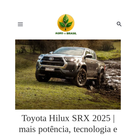
Ir
para
Post
Main
o
navigation
Pesquis
Menu
conteúdo
r
r
Toyota Hilux SRX 2025 |
mais potência, tecnologia e