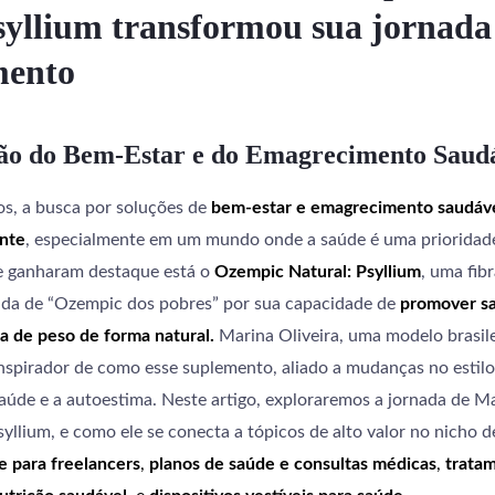
yllium transformou sua jornada
mento
ão do Bem-Estar e do Emagrecimento Saud
os, a busca por soluções de
bem-estar e emagrecimento saudáve
nte
, especialmente em um mundo onde a saúde é uma prioridade
ue ganharam destaque está o
Ozempic Natural: Psyllium
, uma fib
da de “Ozempic dos pobres” por sua capacidade de
promover sa
da de peso de forma natural.
Marina Oliveira, uma modelo brasile
nspirador de como esse suplemento, aliado a mudanças no estilo
aúde e a autoestima. Neste artigo, exploraremos a jornada de Ma
syllium, e como ele se conecta a tópicos de alto valor no nicho 
e para freelancers
,
planos de saúde e consultas médicas
,
trata