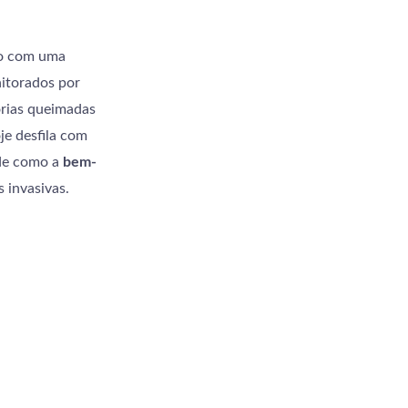
-o com uma
itorados por
orias queimadas
je desfila com
 de como a
bem-
 invasivas.