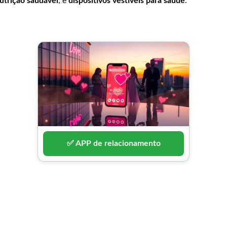
utrição saudável
, e
dispositivos vestíveis para saúde
.
✅ APP de relacionamento