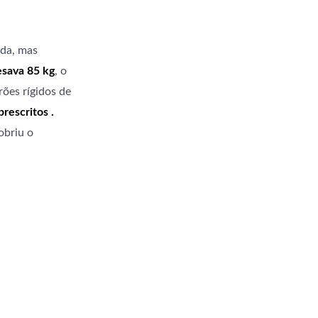
oda, mas
esava 85 kg
, o
ões rígidos de
rescritos .
obriu o