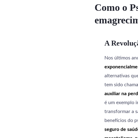
Como o Ps
emagreci
A Revoluç
Nos últimos an
exponencialme
alternativas q
tem sido chama
auxiliar na per
é um exemplo i
transformar a s
benefícios do p
seguro de saúd