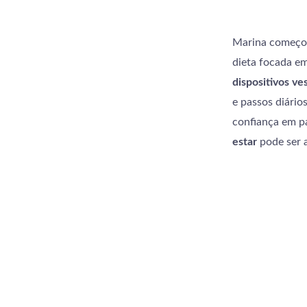
Marina começou
dieta focada e
dispositivos ve
e passos diário
confiança em pa
estar
pode ser 