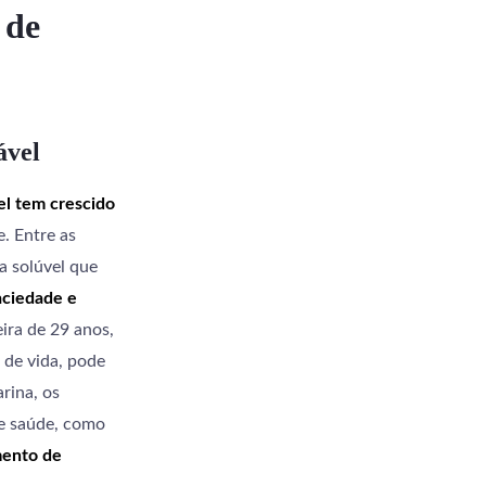
 de
ável
l tem crescido
. Entre as
ra solúvel que
ciedade e
ira de 29 anos,
 de vida, pode
rina, os
de saúde, como
mento de