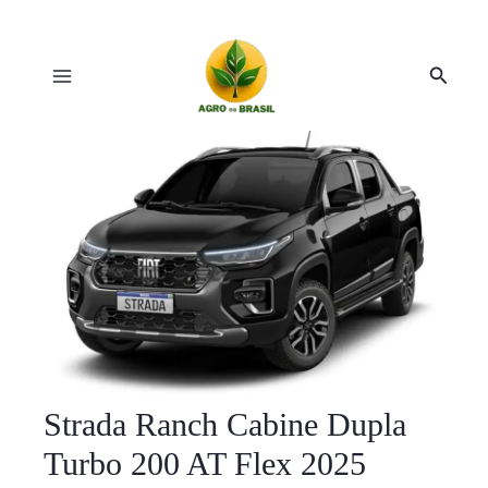
Ir
Post
Main
para
navigation
Pesqui
o
Menu
conteúdo
r
r
Strada Ranch Cabine Dupla
Turbo 200 AT Flex 2025