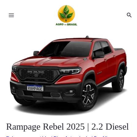
Ir
Post
Main
para
navigation
Pesq
Menu
o
conteúdo
ar
ar
Rampage Rebel 2025 | 2.2 Diesel