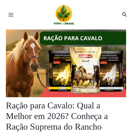
Ir
Post
Main
para
navigation
Pesq
Menu
o
conteúdo
ar
ar
Ração para Cavalo: Qual a
Melhor em 2026? Conheça a
Ração Suprema do Rancho