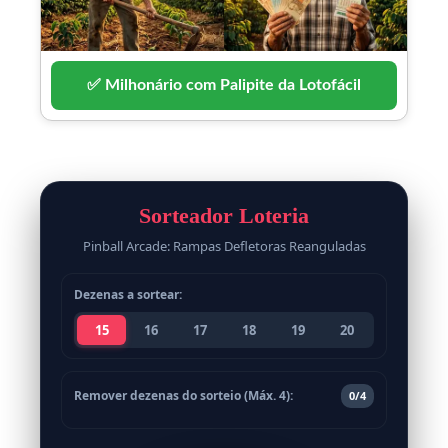
✅ Milhonário com Palipite da Lotofácil
Sorteador Loteria
Pinball Arcade: Rampas Defletoras Reanguladas
Dezenas a sortear:
15
16
17
18
19
20
Remover dezenas do sorteio (Máx. 4):
0/4