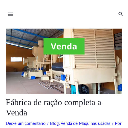
Ir
Post
Main
para
navigation
Pesq
Menu
o
conteúdo
ar
ar
Fábrica de ração completa a
Venda
Deixe um comentário
/
Blog
,
Venda de Máquinas usadas
/ Por