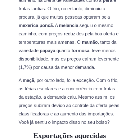
aumento na oferta de variedades como a
pêra
e
frutas tardias. O frio, no entanto, diminuiu a
procura, já que muitas pessoas optaram pela
mexerica poncã
. A
melancia
seguiu o mesmo
caminho, com preços reduzidos pela boa oferta e
temperaturas mais amenas. O
mamão
, tanto da
variedade
papaya
quanto
formosa
, teve menos
disponibilidade, mas os preços caíram levemente
(1,7%) por causa da menor demanda.
A
maçã
, por outro lado, foi a exceção. Com o frio,
as férias escolares e a concorrência com frutas
da estação, a demanda caiu. Mesmo assim, os
preços subiram devido ao controle da oferta pelas
classificadoras e ao aumento das importações.
Você já sentiu o impacto disso no seu bolso?
Exportações aquecidas