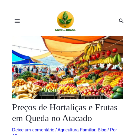
Ir
Post
Main
para
navigation
Pesqui
o
Menu
conteúdo
r
r
Preços de Hortaliças e Frutas
em Queda no Atacado
Deixe um comentário
/
Agricultura Familiar
,
Blog
/ Por