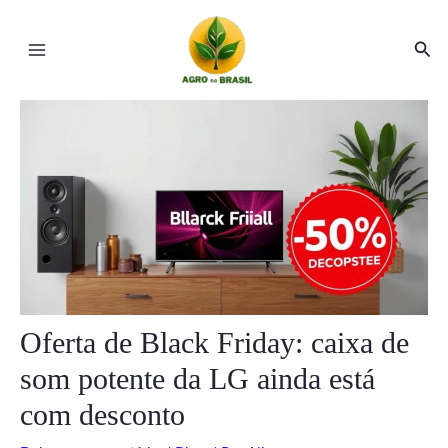
Ir
Post
Main
para
navigation
Pesq
Menu
o
conteúdo
ar
ar
Oferta de Black Friday: caixa de
som potente da LG ainda está
com desconto