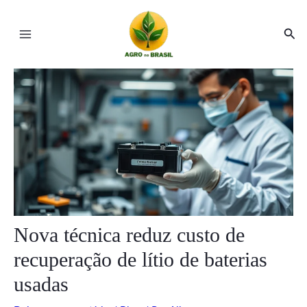
Ir
Post
Main
para
navigation
Pesq
Menu
o
conteúdo
ar
ar
Nova técnica reduz custo de
recuperação de lítio de baterias
usadas