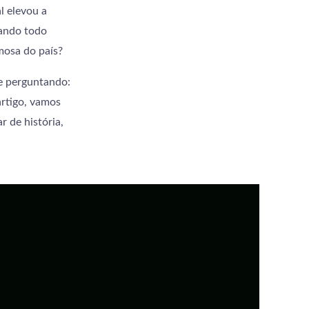
l elevou a
xando todo
mosa do país?
se perguntando:
rtigo, vamos
r de história,