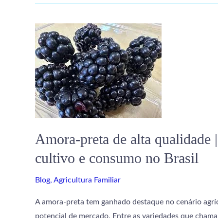
Amora-
preta
de
alta
qualidade
|
Uma
nova
Amora-preta de alta qualidade 
perspectiva
cultivo e consumo no Brasil
para
o
Blog
,
Agricultura Familiar
cultivo
e
A amora-preta tem ganhado destaque no cenário agríco
consumo
potencial de mercado. Entre as variedades que chamam