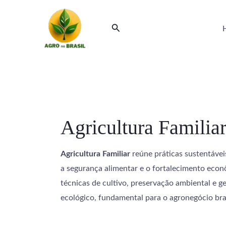
Ir
Paginação
para
de
Pesquisar
o
post
conteúdo
Agricultura Familia
Agricultura Familiar
reúne práticas sustentáveis
a segurança alimentar e o fortalecimento econ
técnicas de cultivo, preservação ambiental e 
ecológico, fundamental para o agronegócio bras