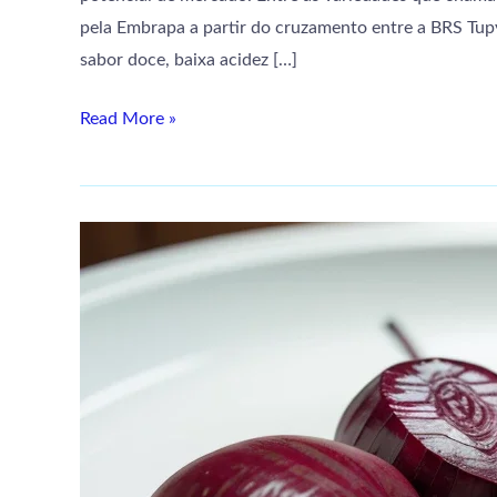
no
pela Embrapa a partir do cruzamento entre a BRS Tup
Brasil
sabor doce, baixa acidez […]
Read More »
Beterraba
na
França
|
Cultivo,
consumo
e
curiosidades