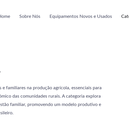
Home
Sobre Nós
Equipamentos Novos e Usados
Cat
r
 e familiares na produção agrícola, essenciais para
ômico das comunidades rurais. A categoria explora
gestão familiar, promovendo um modelo produtivo e
ileiro.