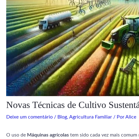
Novas Técnicas de Cultivo Susten
Deixe um comentário
/
Blog
,
Agricultura Familiar
/ Por
Alice
O uso de
Máquinas agrícolas
tem sido cada vez mais comum na