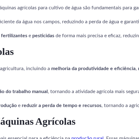
máquinas agrícolas para cultivo de água são fundamentais para gar
ficiente da água nos campos, reduzindo a perda de água e garan
e
fertilizantes
e
pesticidas
de forma mais precisa e eficaz, reduzi
olas
agricultura, incluindo a
melhoria da produtividade e eficiência
,
ão do trabalho manual
, tornando a atividade agrícola mais segura
rodução
e
reduzir a perda de tempo e recursos
, tornando a agric
áquinas Agrícolas
is essencial para a eficiência na
produção rural
. Essas máquin