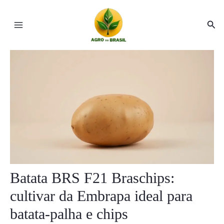
Ir
Post
Main
para
navigation
Pesq
Menu
o
conteúdo
ar
ar
Batata BRS F21 Braschips:
cultivar da Embrapa ideal para
batata-palha e chips