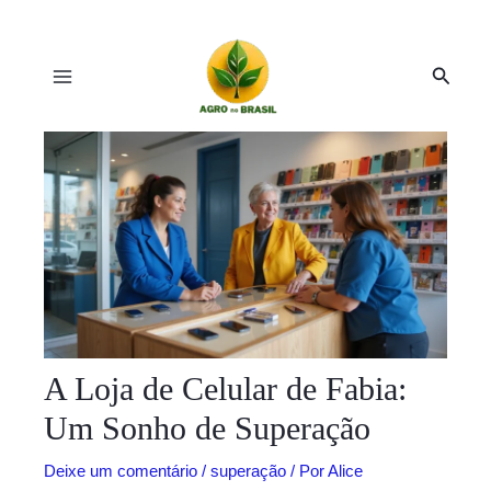
Ir
Post
Main
para
navigation
Pesqui
o
Menu
conteúdo
r
r
A Loja de Celular de Fabia:
Um Sonho de Superação
Deixe um comentário
/
superação
/ Por
Alice