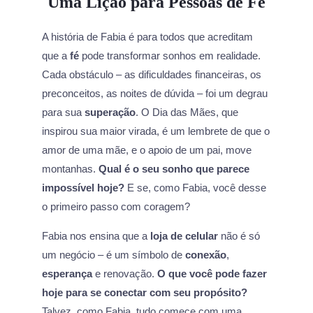
Uma Lição para Pessoas de Fé
A história de Fabia é para todos que acreditam
que a
fé
pode transformar sonhos em realidade.
Cada obstáculo – as dificuldades financeiras, os
preconceitos, as noites de dúvida – foi um degrau
para sua
superação
. O Dia das Mães, que
inspirou sua maior virada, é um lembrete de que o
amor de uma mãe, e o apoio de um pai, move
montanhas.
Qual é o seu sonho que parece
impossível hoje?
E se, como Fabia, você desse
o primeiro passo com coragem?
Fabia nos ensina que a
loja de celular
não é só
um negócio – é um símbolo de
conexão
,
esperança
e renovação.
O que você pode fazer
hoje para se conectar com seu propósito?
Talvez, como Fabia, tudo comece com uma