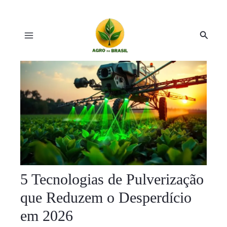
Ir
Post
Main
para
navigation
o
Pesqu
Menu
conteúdo
ar
ar
5 Tecnologias de Pulverização
que Reduzem o Desperdício
em 2026