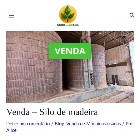
Ir
Post
Main
para
navigation
Pesq
Menu
o
conteúdo
ar
ar
Venda – Silo de madeira
Deixe um comentário
/
Blog
,
Venda de Máquinas usadas
/ Por
Alice