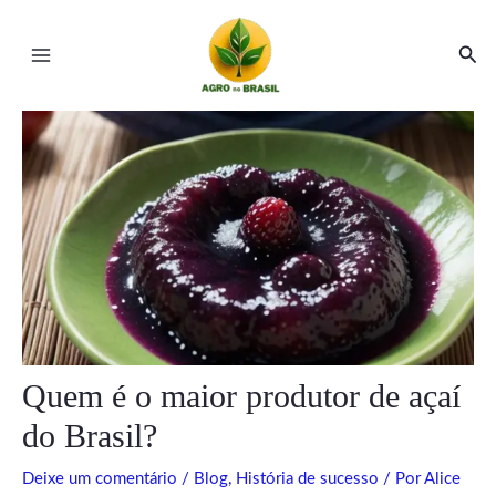
Ir
Post
Main
para
navigation
Pesq
Menu
o
conteúdo
ar
ar
Quem é o maior produtor de açaí
do Brasil?
Deixe um comentário
/
Blog
,
História de sucesso
/ Por
Alice