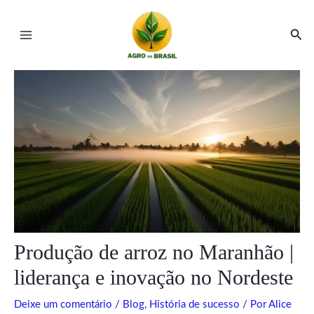
Ir
Post
Main
para
navigation
Pesq
Menu
o
conteúdo
ar
ar
Produção de arroz no Maranhão |
liderança e inovação no Nordeste
Deixe um comentário
/
Blog
,
História de sucesso
/ Por
Alice