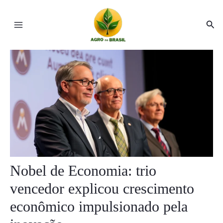
Ir
Post
Main
para
navigation
Pesq
Menu
o
conteúdo
ar
ar
Nobel de Economia: trio
vencedor explicou crescimento
econômico impulsionado pela