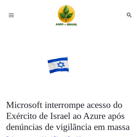
Ir
Post
Main
para
navigation
Pesq
Menu
o
conteúdo
ar
ar
Microsoft interrompe acesso do
Exército de Israel ao Azure após
denúncias de vigilância em massa