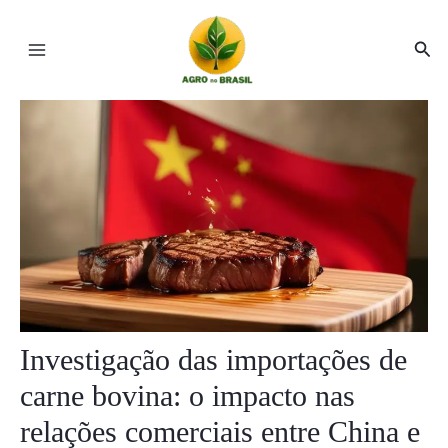
Ir
Post
Main
para
navigation
Pesq
Menu
o
conteúdo
ar
ar
Investigação das importações de
carne bovina: o impacto nas
relações comerciais entre China e