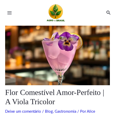
Ir
Post
Main
para
navigation
Pesq
Menu
o
conteúdo
ar
ar
Flor Comestível Amor-Perfeito |
A Viola Tricolor
Deixe um comentário
/
Blog
,
Gastronomia
/ Por
Alice