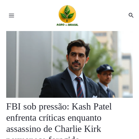
Ir
Post
Main
para
navigation
Pesq
Menu
o
conteúdo
ar
ar
FBI sob pressão: Kash Patel
enfrenta críticas enquanto
assassino de Charlie Kirk