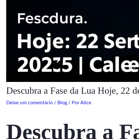
Descubra a Fase da Lua Hoje, 22 d
Deixe um comentário
/
Blog
/ Por
Alice
Descubra a Fa