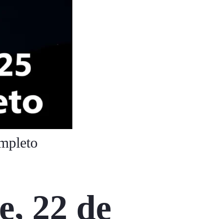
mpleto
e, 22 de