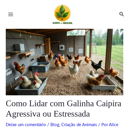
Ir
Post
Main
para
navigation
Pesq
Menu
o
conteúdo
ar
ar
Como Lidar com Galinha Caipira
Agressiva ou Estressada
Deixe um comentário
/
Blog
,
Criação de Animais
/ Por
Alice