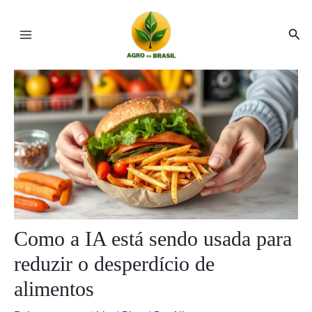
Ir
Post
Main
para
navigation
Pesq
Menu
o
conteúdo
ar
ar
Como a IA está sendo usada para
reduzir o desperdício de
alimentos