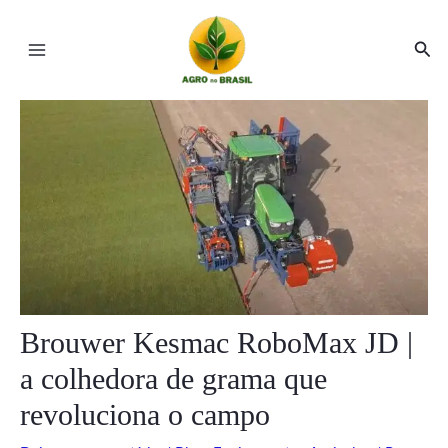
Ir
Post
Main
para
navigation
Pesq
Menu
o
conteúdo
ar
ar
Brouwer Kesmac RoboMax JD |
a colhedora de grama que
revoluciona o campo