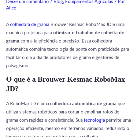
Deixe um comentário
/
Blog
,
Equipamentos Agrícolas
/ Por
Alice
A
colhedora de grama
Brouwer Kesmac RoboMax JD é uma
máquina projetada para
otimizar o trabalho de colheita de
grama
com alta eficiência e precisão. Essa colhedora
automática combina tecnologia de ponta com praticidade para
facilitar o dia a dia de produtores de grama e gestores de
paisagismo.
O que é a Brouwer Kesmac RoboMax
JD?
A RoboMax JD é uma
colhedora automática de grama
que
utiliza sistemas robóticos para cortar e empilhar rolos de
grama com rapidez e consistência. Sua
tecnologia
permite uma
operação eficiente, mesmo em terrenos variados, reduzindo o
tempo e o esforço necessários para a colheita.