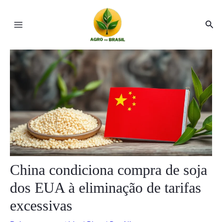
Ir
Post
Main
para
navigation
Pesq
Menu
o
conteúdo
ar
ar
China condiciona compra de soja
dos EUA à eliminação de tarifas
excessivas