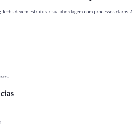
 Techs devem estruturar sua abordagem com processos claros. A s
eses.
cias
a.