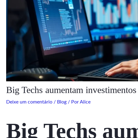
Big Techs aumentam investimentos
Deixe um comentário
/
Blog
/ Por
Alice
Big Techs au