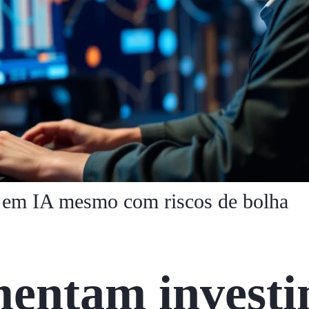
 em IA mesmo com riscos de bolha
mentam invest