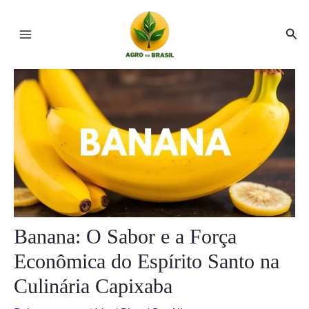
Ir
Post
Main
para
navigation
Pesq
Menu
o
conteúdo
ar
ar
Banana: O Sabor e a Força
Econômica do Espírito Santo na
Culinária Capixaba