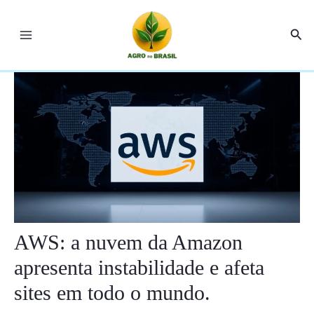
Ir
Post
Main
para
navigation
Pesq
Menu
o
conteúdo
AWS: a nuvem da Amazon
apresenta instabilidade e afeta
sites em todo o mundo.