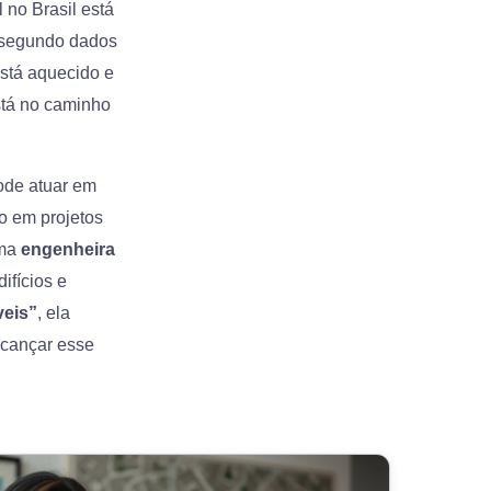
 no Brasil está
, segundo dados
stá aquecido e
stá no caminho
de atuar em
o em projetos
uma
engenheira
ifícios e
veis”
, ela
lcançar esse