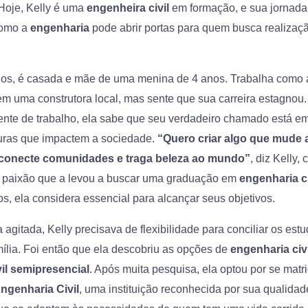
 Hoje, Kelly é uma
engenheira civil
em formação, e sua jornad
como a
engenharia
pode abrir portas para quem busca realizaç
nos, é casada e mãe de uma menina de 4 anos. Trabalha como 
em uma construtora local, mas sente que sua carreira estagnou
ente de trabalho, ela sabe que seu verdadeiro chamado está em
uturas que impactem a sociedade.
“Quero criar algo que mude 
conecte comunidades e traga beleza ao mundo”
, diz Kelly,
a paixão que a levou a buscar uma graduação em
engenharia ci
s, ela considera essencial para alcançar seus objetivos.
agitada, Kelly precisava de flexibilidade para conciliar os est
mília. Foi então que ela descobriu as opções de
engenharia civi
il semipresencial
. Após muita pesquisa, ela optou por se matri
genharia Civil
, uma instituição reconhecida por sua qualidad