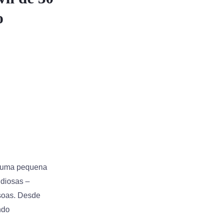
o
m uma pequena
ndiosas –
ssoas. Desde
ndo