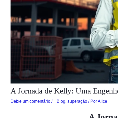
A Jornada de Kelly: Uma Engenhe
Deixe um comentário
/
.
,
Blog
,
superação
/ Por
Alice
A Jorna