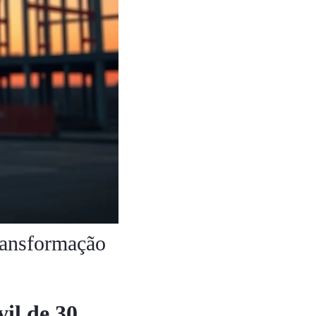
ransformação
il de 30