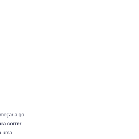
omeçar algo
ra correr
a uma