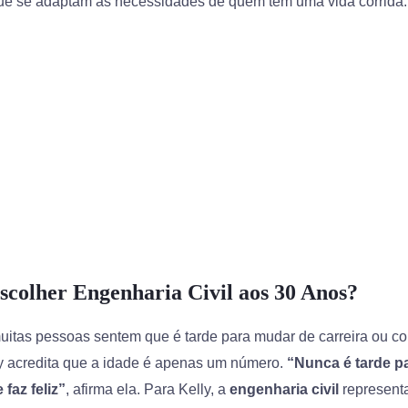
e se adaptam às necessidades de quem tem uma vida corrida.
scolher
Engenharia Civil
aos 30 Anos?
uitas pessoas sentem que é tarde para mudar de carreira ou c
y acredita que a idade é apenas um número.
“Nunca é tarde pa
 faz feliz”
, afirma ela. Para Kelly, a
engenharia civil
represent