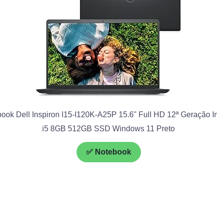
ook Dell Inspiron I15-I120K-A25P 15.6" Full HD 12ª Geração In
i5 8GB 512GB SSD Windows 11 Preto
✅ Notebook