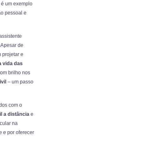
a é um exemplo
ão pessoal e
assistente
. Apesar de
 projetar e
a vida das
 com brilho nos
vil
– um passo
udos com o
l a distância
e
cular na
e e por oferecer