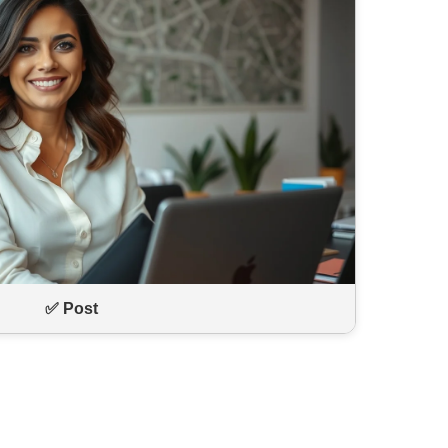
✅ Post